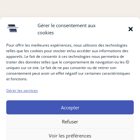
VOS AVIS COMPTENT BEAUCOUP
Gérer le consentement aux
POUR CARREAUX DÉCO
cookies
Pour offrir les meilleures expériences, nous utilisons des technologies
telles que les cookies pour stocker et/ou accéder aux informations des
appareils. Le fait de consentir à ces technologies nous permettra de
EN VOIR PLUS
traiter des données telles que le comportement de navigation ou les ID
uniques sur ce site. Le fait de ne pas consentir ou de retirer son
consentement peut avoir un effet négatif sur certaines caractéristiques
et fonctions.
Gérer les services
ACCUEIL
CARRELAGE
PARQUET
FAÏENCE
Accepter
SALLE DE BAIN
À PROPOS
NOS RÉALISATIONS
CONTACT
Refuser
Voir les préférences